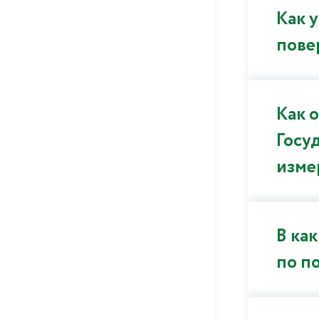
Как 
пове
Как 
Госу
изме
В ка
по п