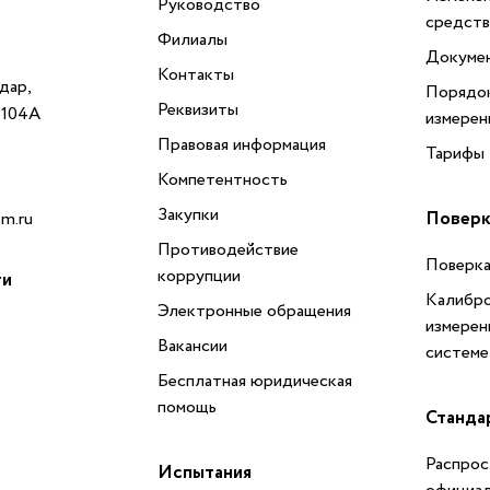
Руководство
средств
Филиалы
Докуме
Контакты
одар,
Порядок
Реквизиты
, 104А
измерен
Правовая информация
Тарифы
Компетентность
Закупки
Поверк
m.ru
Противодействие
Поверка
коррупции
ти
Калибро
Электронные обращения
измерен
Вакансии
системе
Бесплатная юридическая
помощь
Станда
Распрос
Испытания