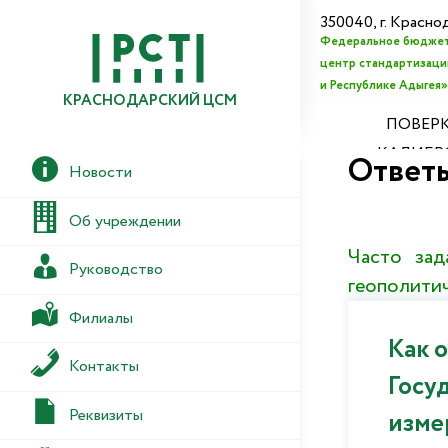
350040, г. Красно
Федеральное бюджет
центр стандартизации
и Республике Адыгея»
КРАСНОДАРСКИЙ ЦСМ
ПОВЕРК
КАЛИБР
Ответы
Новости
Об учреждении
Часто зад
Руководство
геополити
Филиалы
Как 
Контакты
Госу
Реквизиты
изме