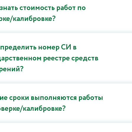
узнать стоимость работ по
рке/калибровке?
определить номер СИ в
дарственном реестре средств
рений?
кие сроки выполняются работы
оверке/калибровке?