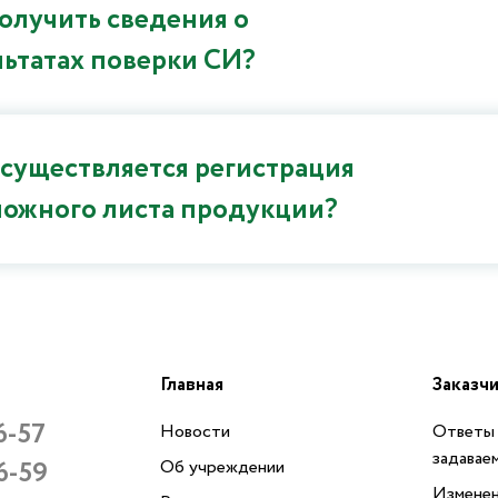
получить сведения о
льтатах поверки СИ?
осуществляется регистрация
ложного листа продукции?
Главная
Заказч
6-57
Новости
Ответы 
задавае
6-59
Об учреждении
Изменен