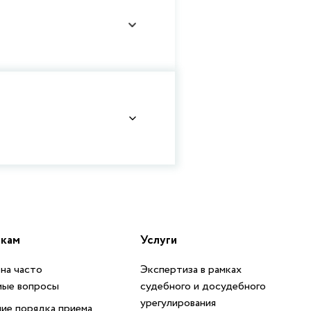
икам
Услуги
на часто
Экспертиза в рамках
мые вопросы
судебного и досудебного
урегулирования
ие порядка приема