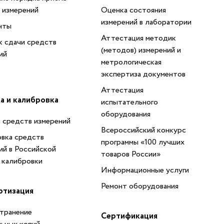
 измерений
Оценка состояния
измерений в лаборатории
нты
Аттестация методик
 сдачи средств
(методов) измерений и
ий
метрологическая
экспертиза документов
Аттестация
а и калибровка
испытательного
оборудования
 средств измерений
Всероссийский конкурс
вка средств
программы «100 лучших
ий в Российской
товаров России»
 калибровки
Информационные услуги
Ремонт оборудования
ртизация
транение
Сертификация