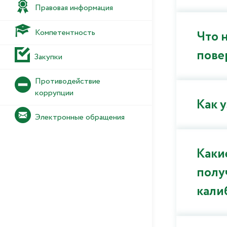
Правовая информация
Компетентность
Что 
пове
Закупки
Противодействие
коррупции
Как 
Электронные обращения
Каки
полу
кали