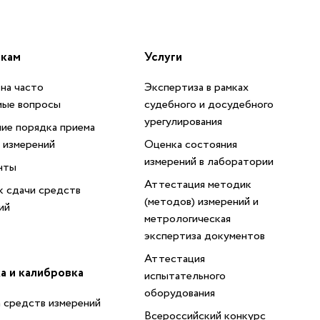
икам
Услуги
на часто
Экспертиза в рамках
мые вопросы
судебного и досудебного
урегулирования
ие порядка приема
 измерений
Оценка состояния
измерений в лаборатории
нты
Аттестация методик
 сдачи средств
(методов) измерений и
ий
метрологическая
экспертиза документов
Аттестация
а и калибровка
испытательного
оборудования
 средств измерений
Всероссийский конкурс