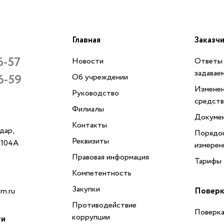
Главная
Заказч
6-57
Новости
Ответы 
задавае
6-59
Об учреждении
Изменен
Руководство
средств
Филиалы
Докуме
Контакты
одар,
Порядок
Реквизиты
, 104А
измерен
Правовая информация
Тарифы
Компетентность
Закупки
Поверк
m.ru
Противодействие
Поверка
коррупции
ти