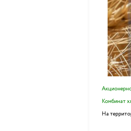
Акционерно
Комбинат х
На террито