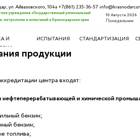
дар, ул. Айвазовского, 104а +7(861) 235-36-57 info@krasnodarcs
ное учреждение «Государственный региональный
10 Августа 2026
, метрологии и испытаний в Краснодарском крае
Понедельник
А И
ИСПЫТАНИЯ
СТАНДАРТИЗАЦИЯ
С
ОВКА
ания продукции
аккредитации центра входят:
 нефтеперерабатывающей и химической промыш
ильный бензин;
нный бензин;
ые топлива;