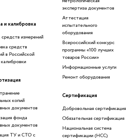
метрологическая
экспертиза документов
Аттестация
а и калибровка
испытательного
оборудования
 средств измерений
Всероссийский конкурс
вка средств
программы «100 лучших
ий в Российской
товаров России»
 калибровки
Информационные услуги
Ремонт оборудования
ртизация
транение
Сертификация
ьных копий
вных документов
Добровольная сертификация
зация фонда
Обязательная сертификация
вных документов
Национальная система
ация ТУ и СТО с
сертификации (НСС)