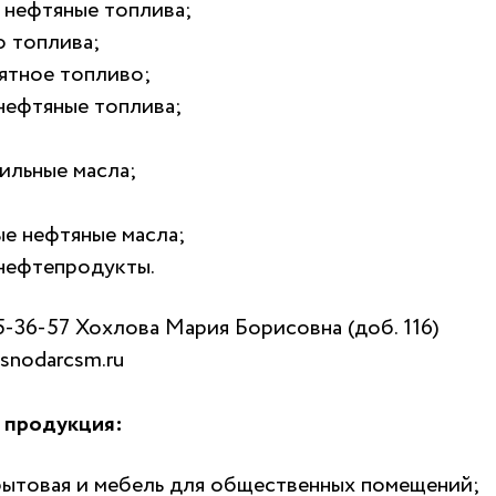
 нефтяные топлива;
о топлива;
ятное топливо;
нефтяные топлива;
ильные масла;
ые нефтяные масла;
 нефтепродукты.
5-36-57
Хохлова Мария Борисовна
(доб. 116)
snodarcsm.ru
 продукция:
бытовая и мебель для общественных помещений;