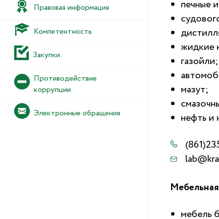
печные и
Правовая информация
судовог
Компетентность
дистилл
жидкие 
Закупки
газойли;
автомоб
Противодействие
мазут;
коррупции
смазочн
Электронные обращения
нефть и
(861)23
lab@kra
Мебельная
мебель 