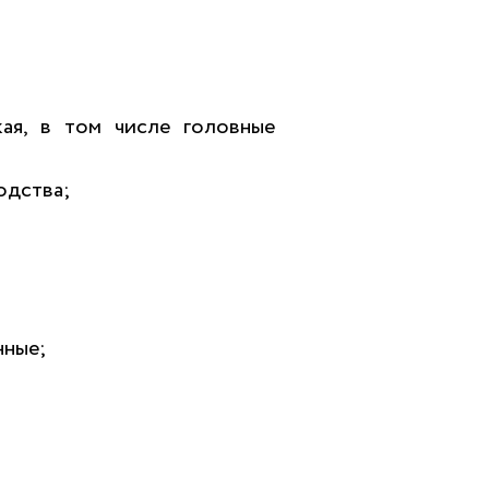
кая, в том числе головные
одства;
нные;