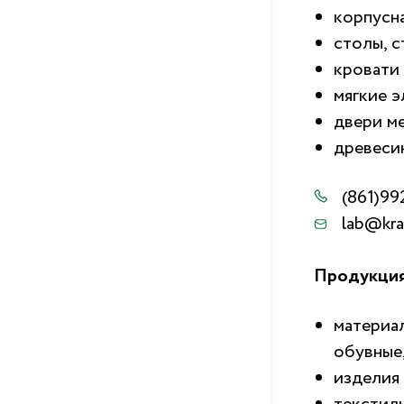
корпусн
столы, с
кровати 
мягкие 
двери м
древеси
(861)99
lab@kra
Продукция
материа
обувные,
изделия