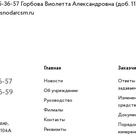
5-36-57
Горбова Виолетта Александровна (доб. 11
snodarcsm.ru
Главная
Заказч
6-57
Новости
Ответы 
задавае
6-59
Об учреждении
Изменен
Руководство
средств
Филиалы
Докуме
Контакты
одар,
Порядок
Реквизиты
, 104А
измерен