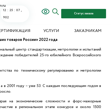
m.ru
:
:
,
12
25
08
Статус заказа
964
ЕРТИФИКАЦИЯ
УСЛУГИ
ЗАКАЗЧИКАМ
их товаров России» 2022 года
нальный центр стандартизации, метрологии и испытаний
аждение победителей 25-го юбилейного Всероссийского
ентства по техническому регулированию и метрологии
, а в 2001 году – уже 53. С каждым последующим годом в
росло.
ирая на экономические сложности и форс-мажорные
участие в региональном этапе конкурсе и около 1500