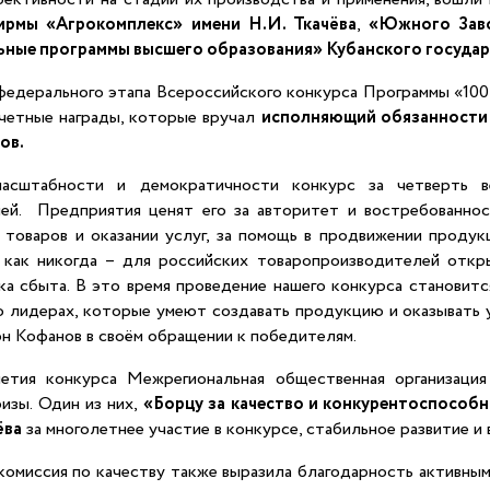
ирмы «Агрокомплекс» имени Н.И. Ткачёва
,
«Южного Заво
ьные программы высшего образования» Кубанского государ
едерального этапа Всероссийского конкурса Программы «100
четные награды, которые вручал
исполняющий обязанности
ов.
масштабности и демократичности конкурс за четверть в
ей. Предприятия ценят его за авторитет и востребованнос
 товаров и оказании услуг, за помощь в продвижении продук
 как никогда – для российских товаропроизводителей отк
ка сбыта. В это время проведение нашего конкурса становит
 лидерах, которые умеют создавать продукцию и оказывать у
н Кофанов в своём обращении к победителям.
етия конкурса Межрегиональная общественная организаци
изы. Один из них,
«Борцу за качество и конкурентоспособ
ёва
за многолетнее участие в конкурсе, стабильное развитие и 
 комиссия по качеству также выразила благодарность активны