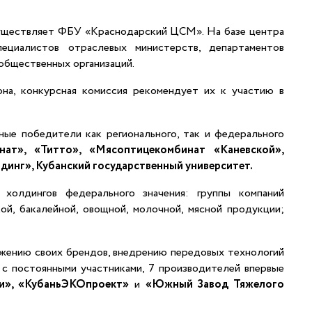
осуществляет ФБУ «Краснодарский ЦСМ». На базе центра
ециалистов отраслевых министерств, департаментов
 общественных организаций.
на, конкурсная комиссия рекомендует их к участию в
ые победители как регионального, так и федерального
нат», «Титто», «Мясоптицекомбинат «Каневской»,
инг», Кубанский государственный университет.
холдингов федерального значения: группы компаний
ой, бакалейной, овощной, молочной, мясной продукции;
ижению своих брендов, внедрению передовых технологий
 с постоянными участниками, 7 производителей впервые
и», «КубаньЭКОпроект»
и
«Южный Завод Тяжелого