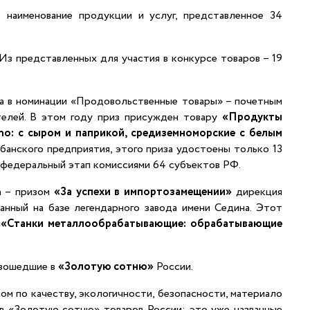
 наименование продукции и услуг, представленное 34
 Из представленных для участия в конкурсе товаров – 19
апа в номинации «Продовольственные товары» – почетным
телей. В этом году приз присужден товару
«Продукты
ano
: с сыром и паприкой, средиземноморские с белым
банского предприятия, этого приза удостоены только 13
 федеральный этап комиссиями 64 субъектов РФ.
а – призом
«За успехи в импортозамещении»
дирекция
данный на базе легендарного завода имени Седина. Этот
я
«Станки металлообрабатывающие: обрабатывающие
 вошедшие в
«Золотую сотню»
России.
ом по качеству, экологичности, безопасности, материало
 в «Золотую сотню» товаров России: это уже названные