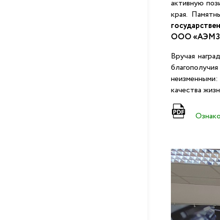
активную поз
края. Памятн
государстве
ООО «АЭМЗ»,
Вручая награ
благополучия 
неизменными:
качества жизн
Ознако