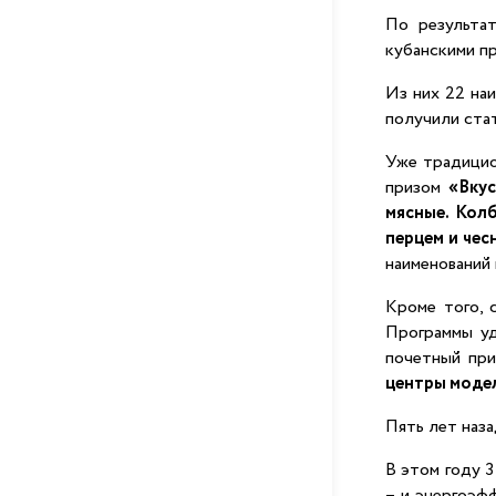
По результат
кубанскими п
Из них 22 на
получили ста
Уже традицио
призом
«Вкус
мясные. Кол
перцем и чес
наименований
Кроме того, 
Программы у
почетный при
центры моде
Пять лет наз
В этом году 3
– и энергоэф