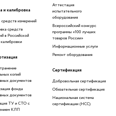
Аттестация
а и калибровка
испытательного
оборудования
 средств измерений
Всероссийский конкурс
вка средств
программы «100 лучших
ий в Российской
товаров России»
 калибровки
Информационные услуги
Ремонт оборудования
ртизация
транение
Сертификация
ьных копий
вных документов
Добровольная сертификация
зация фонда
Обязательная сертификация
вных документов
Национальная система
ация ТУ и СТО с
сертификации (НСС)
ением КЛП