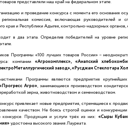
товаров представляли наш край на федеральном этапе.
ганизацию и проведение конкурса с момента его основания 
 региональная комиссия, включающая руководителей и сп
го края и Республики Адыгея, контрольно-надзорных органов,
одит в два этапа. Определив победителей на уровне регио
этапе.
иков Программы «100 лучших товаров России» – неоднократн
урса: компании
«Агрокомплекс», «Анапский хлебокомби
ектроМеталлургический завод», «Русджам Стеклотара Холд
частниками Программы являются предприятия крупнейших 
«Прогресс Агро»
, занимающиеся производством кондитерск
переработкой зерна, животноводством и семеноводством.
онкурс привлекает новые предприятия, стремящиеся к продв
равления качеством. Не боясь строгой оценки и конкуренции
в конкурсе. Продукция и услуги трёх из них:
«Сыры Кубан
ния»
удостоена высокого звания Лауреата.