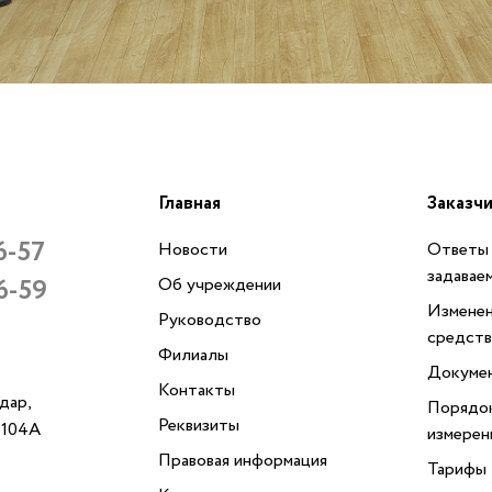
Главная
Заказч
6-57
Новости
Ответы 
задавае
6-59
Об учреждении
Изменен
Руководство
средств
Филиалы
Докуме
Контакты
одар,
Порядок
Реквизиты
, 104А
измерен
Правовая информация
Тарифы