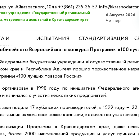
дар, ул. Айвазовского, 104а +7(861) 235-36-57 info@krasnodarcs
ное учреждение «Государственный региональный
6 Августа 2026
, метрологии и испытаний в Краснодарском крае
Четверг
А И
ИСПЫТАНИЯ
СТАНДАРТИЗАЦИЯ
С
ОВКА
 юбилейного
Всероссийского конкурса
Программы «100 лучш
 Федеральном бюджетном учреждении «Государственный регио
ком крае и Республике Адыгея» прошло торжественное нагр
граммы «100 лучших товаров России».
организован в 1998 году по инициативе Федерального аг
 и начинался с участия нескольких предприятий.
аявки подали 17 кубанских производителей, в 1999 году – 22
остязание включались новые компании, количество участников 
еализации Программы в Краснодарском крае, даже невз
ва, более 2000 наименований продукции и услуг приняли 