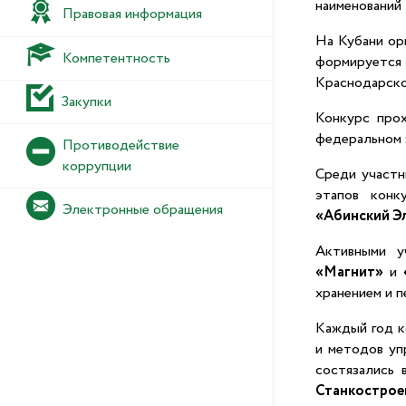
наименований 
Правовая информация
На Кубани ор
Компетентность
формируется
Краснодарско
Закупки
Конкурс прох
федеральном 
Противодействие
коррупции
Среди участн
этапов конк
Электронные обращения
«Абинский Эл
Активными у
«Магнит»
и
хранением и 
Каждый год к
и методов уп
состязались 
Станкострое