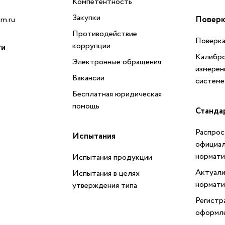
Компетентность
Закупки
Поверк
m.ru
Противодействие
Поверка
коррупции
ти
Калибро
Электронные обращения
измерен
Вакансии
системе
Бесплатная юридическая
помощь
Станда
Распрос
Испытания
официал
нормати
Испытания продукции
Актуали
Испытания в целях
нормати
утверждения типа
Регистр
оформл