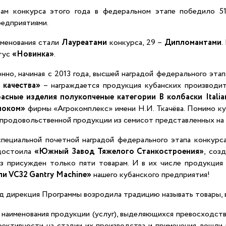
ам конкурса этого года в федеральном этапе победило 51
редприятиями.
именования стали
Лауреатами
конкурса, 29 –
Дипломантами
.
тус
«Новинка»
.
нно, начиная с 2013 года, высшей наградой федерального эт
 качества»
– награждается продукция кубанских производи
басные изделия полукопченые категории В колбаски
Itali
ноком»
фирмы «Агрокомплекс» имени Н.И. Ткачёва. Помимо ку
 продовольственной продукции из семисот представленных на
специальной почетной наградой федерального этапа конкурс
достоила
«Южный Завод Тяжелого Станкостроения»
, соз
з присужден только пяти товарам. И в их числе продукци
ли
VC
32
Gantry
Machine
»
нашего кубанского предприятия!
ад дирекция Программы возродила традицию называть товары,
 наименования продукции (услуг), выделяющихся превосходств
фективности на стадии их производства и применения, вошли