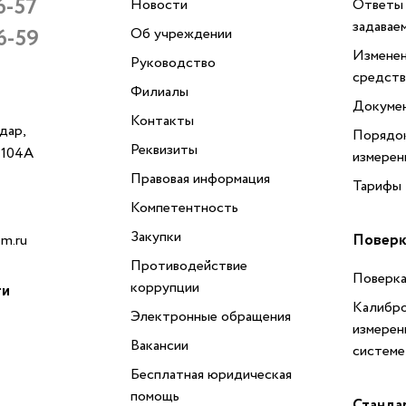
6-57
Новости
Ответы 
задавае
6-59
Об учреждении
Изменен
Руководство
средств
Филиалы
Докуме
Контакты
одар,
Порядок
Реквизиты
, 104А
измерен
Правовая информация
Тарифы
Компетентность
Закупки
Поверк
m.ru
Противодействие
Поверка
коррупции
ти
Калибро
Электронные обращения
измерен
Вакансии
системе
Бесплатная юридическая
помощь
Станда