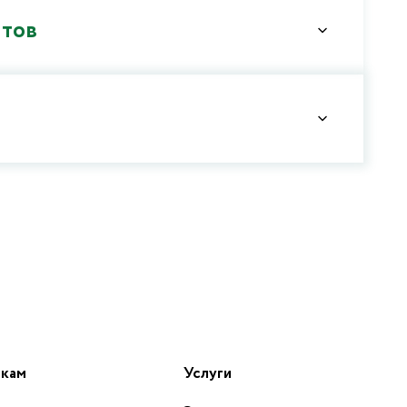
нтов
икам
Услуги