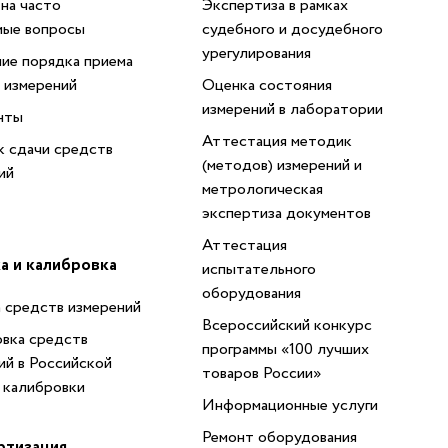
на часто
Экспертиза в рамках
мые вопросы
судебного и досудебного
урегулирования
ие порядка приема
 измерений
Оценка состояния
измерений в лаборатории
нты
Аттестация методик
 сдачи средств
(методов) измерений и
ий
метрологическая
экспертиза документов
Аттестация
а и калибровка
испытательного
оборудования
 средств измерений
Всероссийский конкурс
вка средств
программы «100 лучших
ий в Российской
товаров России»
 калибровки
Информационные услуги
Ремонт оборудования
ртизация