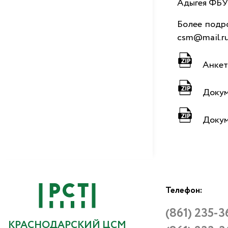
Адыгея ФБУ 
Более подро
csm@mail.r
Анке
Докум
Докум
Телефон:
(861) 235-3
КРАСНОДАРСКИЙ ЦСМ