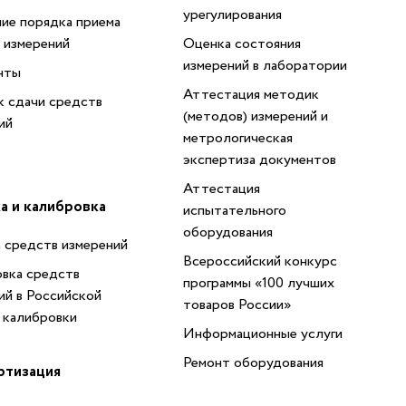
урегулирования
ие порядка приема
 измерений
Оценка состояния
измерений в лаборатории
нты
Аттестация методик
 сдачи средств
(методов) измерений и
ий
метрологическая
экспертиза документов
Аттестация
а и калибровка
испытательного
оборудования
 средств измерений
Всероссийский конкурс
вка средств
программы «100 лучших
ий в Российской
товаров России»
 калибровки
Информационные услуги
Ремонт оборудования
ртизация