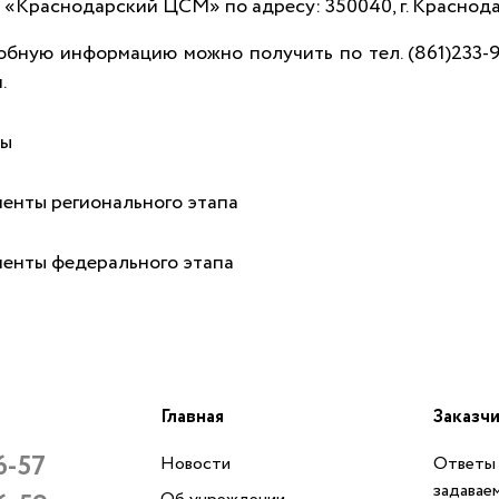
«Краснодарский ЦСМ» по адресу: 350040, г. Краснодар,
бную информацию можно получить по тел. (861)233-94-
u
.
ты
енты регионального этапа
енты федерального этапа
Главная
Заказч
6-57
Новости
Ответы 
задавае