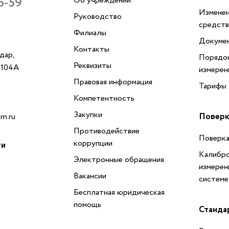
6-59
Об учреждении
Изменен
Руководство
средств
Филиалы
Докуме
Контакты
одар,
Порядок
Реквизиты
, 104А
измерен
Правовая информация
Тарифы
Компетентность
Закупки
Поверк
m.ru
Противодействие
Поверка
коррупции
ти
Калибро
Электронные обращения
измерен
Вакансии
системе
Бесплатная юридическая
помощь
Станда