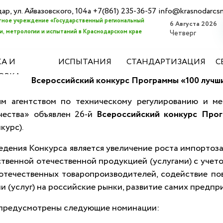
дар, ул. Айвазовского, 104а +7(861) 235-36-57 info@krasnodarcs
ное учреждение «Государственный региональный
6 Августа 2026
, метрологии и испытаний в Краснодарском крае
Четверг
А И
ИСПЫТАНИЯ
СТАНДАРТИЗАЦИЯ
С
ОВКА
Всероссийский конкурс Программы «100 лучши
ым агентством по техническому регулированию и
чества» объявлен 26-й
Всероссийский конкурс Прог
курс).
дения Конкурса является увеличение роста импортоз
твенной отечественной продукцией (услугами) с учет
отечественных товаропроизводителей, содействие п
и (услуг) на российские рынки, развитие самих предпр
 предусмотрены следующие номинации: