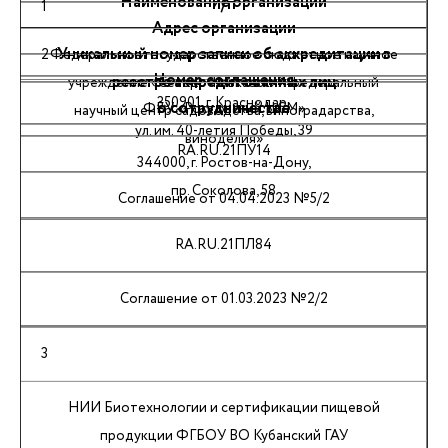
Наименование организации
п/п
1
Адрес организации
Уникальный номер записи об аккредитации в
2
Федеральное государственное бюджетное научное
Номер соглашения
реестре аккредитованных лиц
учреждение «Северо-Кавказский федеральный
350901, г. Краснодар,
о сотрудничестве
ФБУ «Ростовский ЦСМ»
научный центр садоводства, виноградарства,
ул. им. 40-летия Победы, 39
виноделия»
RA.RU.21ПУ14
344000, г. Ростов-на-Дону,
пр. Соколова, 58
Соглашение от 04.04.2023 №5/2
RA.RU.21ПЛ84
Соглашение от 01.03.2023 №2/2
3
НИИ Биотехнологии и сертификации пищевой
продукции ФГБОУ ВО Кубанский ГАУ