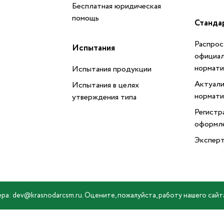
Бесплатная юридическая
помощь
Станда
Распрос
Испытания
официал
нормати
Испытания продукции
Актуали
Испытания в целях
нормати
утверждения типа
Регистр
оформл
Эксперт
ра: dev@krasnodarcsm.ru. Оцените, пожалуйста, работу нашего сайт