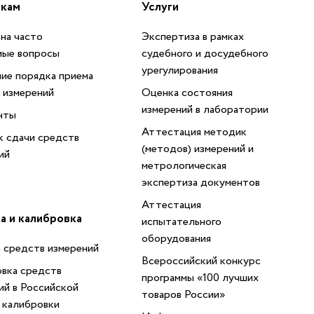
икам
Услуги
на часто
Экспертиза в рамках
мые вопросы
судебного и досудебного
урегулирования
ие порядка приема
 измерений
Оценка состояния
измерений в лаборатории
нты
Аттестация методик
 сдачи средств
(методов) измерений и
ий
метрологическая
экспертиза документов
Аттестация
а и калибровка
испытательного
оборудования
 средств измерений
Всероссийский конкурс
вка средств
программы «100 лучших
ий в Российской
товаров России»
 калибровки