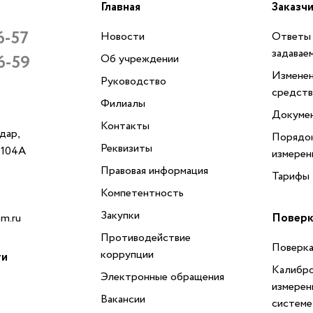
Главная
Заказч
6-57
Новости
Ответы 
задавае
6-59
Об учреждении
Изменен
Руководство
средств
Филиалы
Докуме
Контакты
одар,
Порядок
Реквизиты
, 104А
измерен
Правовая информация
Тарифы
Компетентность
Закупки
Поверк
m.ru
Противодействие
Поверка
коррупции
ти
Калибро
Электронные обращения
измерен
Вакансии
системе