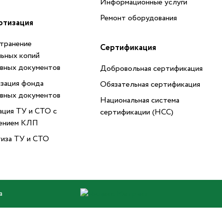
Информационные услуги
Ремонт оборудования
ртизация
транение
Сертификация
ьных копий
вных документов
Добровольная сертификация
зация фонда
Обязательная сертификация
вных документов
Национальная система
ация ТУ и СТО с
сертификации (НСС)
ением КЛП
иза ТУ и СТО
а