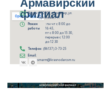
Армавирский
филиал
Адрес
: 352905, г. Армавир, ул.
Тургенева, 141
Режим
: пн-чт с 8:00 до
работы
16:45,
пт с 8:00 до 15:30,
перерыв с 12:00
до 12:30
Телефон
: (86137) 3-73-25
Email
:
csmarm@krasnodarcsm.ru