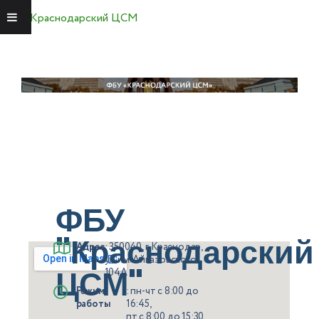
Краснодарский ЦСМ
Меню
ФБУ
"Краснодарский
Адрес
: 350040, г. Краснодар,
ул. им. Айвазовского
ЦСМ"
104А
Режим
: пн-чт с 8:00 до
работы
16:45,
пт с 8:00 до 15:30,