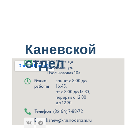
Каневской
отдел
Адрес
: 353731, ст-ца
Каневская, ул.
Промысловая 10а
Режим
: пн-чт с 8:00 до
работы
16:45,
пт с 8:00 до 15:30,
перерыв с 12:00
до 12:30
Телефон
: (86164) 7-88-72
Email
: kanev@krasnodarcsm.ru