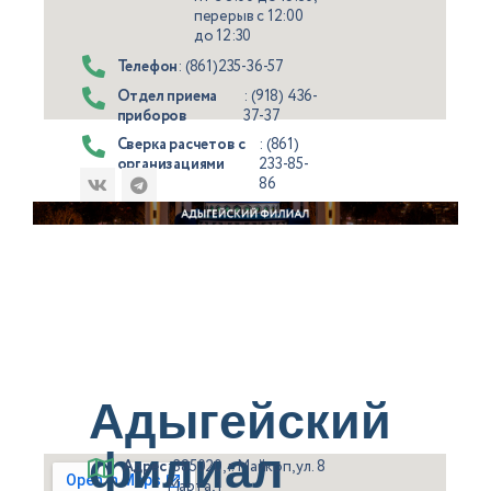
перерыв с 12:00
до 12:30
Телефон
: (861)235-36-57
Отдел приема
: (918) 436-
приборов
37-37
Cверка расчетов с
: (861)
организациями
233-85-
86
Email
: info@krasnodarcsm.ru
Адыгейский
филиал
Адрес
: 385020, г. Майкоп, ул. 8
Марта, 1