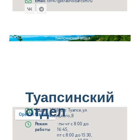
Email
: tih47@krasnodarcsm.ru
Туапсинский
отдел
Адрес
: 352802, г. Туапсе, ул.
Новицкого, 8
Режим
: пн-чт с 8:00 до
работы
16:45,
пт с 8:00 до 15:30,