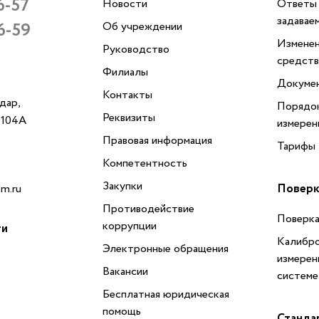
6-57
Новости
Ответы 
задавае
6-59
Об учреждении
Изменен
Руководство
средств
Филиалы
Докуме
Контакты
одар,
Порядок
Реквизиты
, 104А
измерен
Правовая информация
Тарифы
Компетентность
Закупки
Поверк
m.ru
Противодействие
Поверка
коррупции
ти
Калибро
Электронные обращения
измерен
Вакансии
системе
Бесплатная юридическая
помощь
Станда