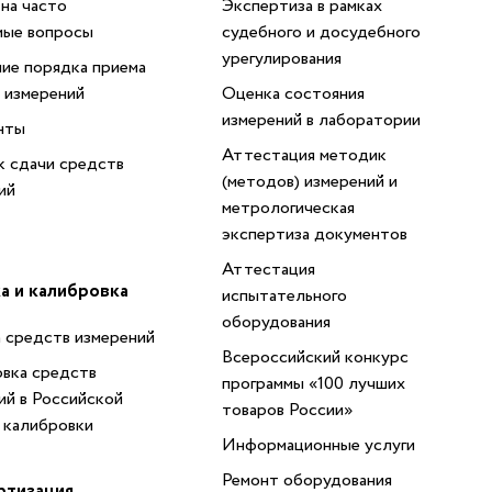
на часто
Экспертиза в рамках
мые вопросы
судебного и досудебного
урегулирования
ие порядка приема
 измерений
Оценка состояния
измерений в лаборатории
нты
Аттестация методик
 сдачи средств
(методов) измерений и
ий
метрологическая
экспертиза документов
Аттестация
а и калибровка
испытательного
оборудования
 средств измерений
Всероссийский конкурс
вка средств
программы «100 лучших
ий в Российской
товаров России»
 калибровки
Информационные услуги
Ремонт оборудования
ртизация