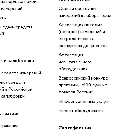
ие порядка приема
 измерений
Оценка состояния
измерений в лаборатории
нты
Аттестация методик
 сдачи средств
(методов) измерений и
ий
метрологическая
экспертиза документов
Аттестация
а и калибровка
испытательного
оборудования
 средств измерений
Всероссийский конкурс
вка средств
программы «100 лучших
ий в Российской
товаров России»
 калибровки
Информационные услуги
Ремонт оборудования
ртизация
транение
Сертификация