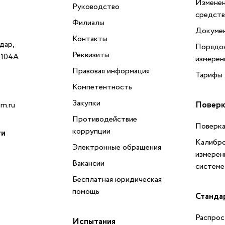
Изменен
Руководство
средств
Филиалы
Докуме
Контакты
одар,
Порядок
Реквизиты
, 104А
измерен
Правовая информация
Тарифы
Компетентность
Закупки
Поверк
m.ru
Противодействие
Поверка
коррупции
ти
Калибро
Электронные обращения
измерен
Вакансии
системе
Бесплатная юридическая
помощь
Станда
Распрос
Испытания