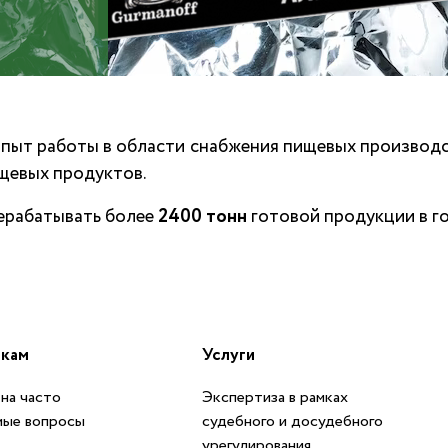
опыт работы в области снабжения пищевых производс
щевых продуктов.
рерабатывать более
2400 тонн
готовой продукции в г
икам
Услуги
на часто
Экспертиза в рамках
мые вопросы
судебного и досудебного
урегулирования