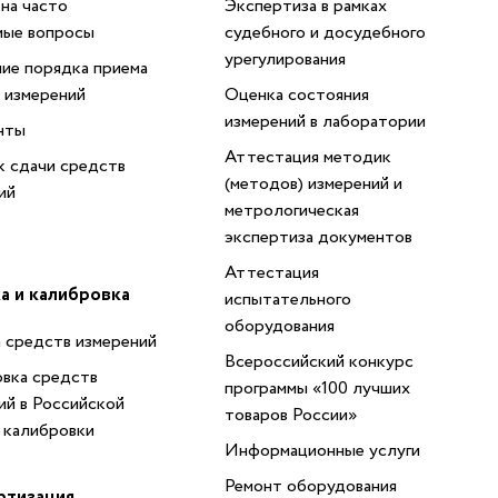
на часто
Экспертиза в рамках
мые вопросы
судебного и досудебного
урегулирования
ие порядка приема
 измерений
Оценка состояния
измерений в лаборатории
нты
Аттестация методик
 сдачи средств
(методов) измерений и
ий
метрологическая
экспертиза документов
Аттестация
а и калибровка
испытательного
оборудования
 средств измерений
Всероссийский конкурс
вка средств
программы «100 лучших
ий в Российской
товаров России»
 калибровки
Информационные услуги
Ремонт оборудования
ртизация