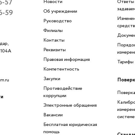
6-57
Новости
Ответы 
задавае
6-59
Об учреждении
Изменен
Руководство
средств
Филиалы
Докуме
Контакты
одар,
Порядок
Реквизиты
, 104А
измерен
Правовая информация
Тарифы
Компетентность
Закупки
Поверк
m.ru
Противодействие
Поверка
коррупции
ти
Калибро
Электронные обращения
измерен
Вакансии
системе
Бесплатная юридическая
помощь
Станда