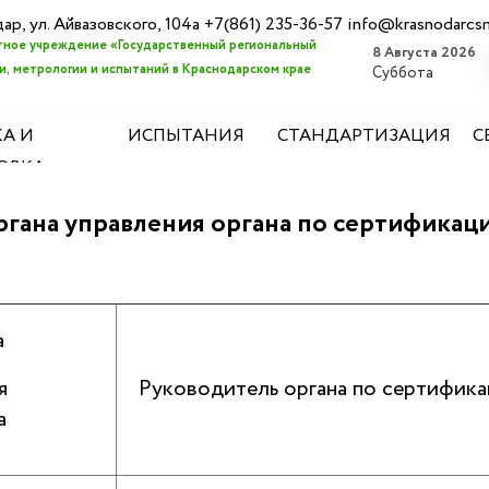
дар, ул. Айвазовского, 104а +7(861) 235-36-57 info@krasnodarcs
ное учреждение «Государственный региональный
8 Августа 2026
, метрологии и испытаний в Краснодарском крае
Суббота
А И
ИСПЫТАНИЯ
СТАНДАРТИЗАЦИЯ
С
ОВКА
ргана управления органа по сертификац
а
я
Руководитель органа по сертифик
а