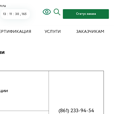
m.ru
:
:
,
13
11
30
515
Статус заказа
ЕРТИФИКАЦИЯ
УСЛУГИ
ЗАКАЗЧИКАМ
ии
ации
(861) 233-94-54