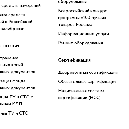
оборудования
 средств измерений
Всероссийский конкурс
вка средств
программы «100 лучших
ий в Российской
товаров России»
 калибровки
Информационные услуги
Ремонт оборудования
ртизация
транение
Сертификация
ьных копий
вных документов
Добровольная сертификация
зация фонда
Обязательная сертификация
вных документов
Национальная система
ация ТУ и СТО с
сертификации (НСС)
ением КЛП
иза ТУ и СТО