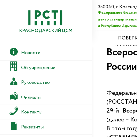
350040, г. Красно
Федеральное бюджет
центр стандартизации
и Республике Адыгея»
КРАСНОДАРСКИЙ ЦСМ
ПОВЕРК
КАЛИБР
Всерос
Новости
России
Об учреждении
Руководство
Федераль
Филиалы
(РОССТАНД
29-й
Всер
Контакты
(далее – Ко
Реквизиты
В этом год