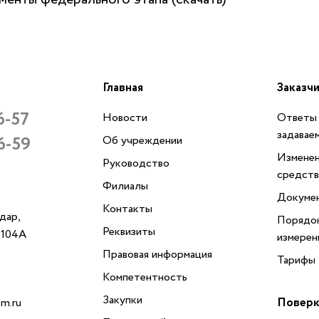
Главная
Заказч
6-57
Новости
Ответы 
задавае
6-59
Об учреждении
Изменен
Руководство
средств
Филиалы
Докуме
Контакты
одар,
Порядок
Реквизиты
, 104А
измерен
Правовая информация
Тарифы
Компетентность
Закупки
Поверк
m.ru