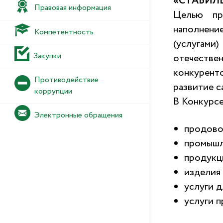
«СТАБИЛЬ
Правовая информация
Целью пр
наполнени
Компетентность
(услугами
Закупки
отечест
конкурент
Противодействие
развитие с
коррупции
В Конкурс
Электронные обращения
продово
промышл
продукц
изделия
услуги д
услуги 