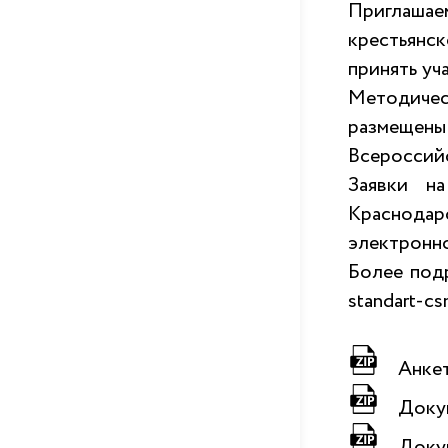
Приглашаем
крестьянс
принять уч
Методичес
размещен
Всероссий
Заявки н
Краснодар
электронно
Более под
standart-c
Анкет
Докум
Докум