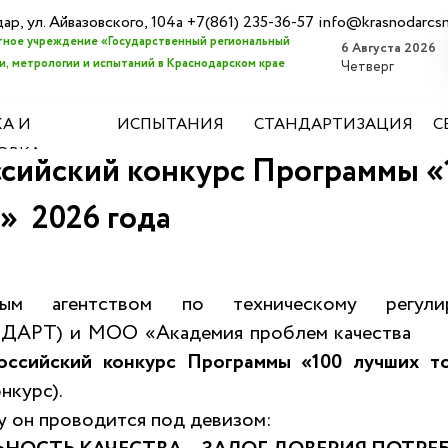
дар, ул. Айвазовского, 104а +7(861) 235-36-57 info@krasnodarcs
ное учреждение «Государственный региональный
6 Августа 2026
, метрологии и испытаний в Краснодарском крае
Четверг
А И
ИСПЫТАНИЯ
СТАНДАРТИЗАЦИЯ
С
ОВКА
сийский конкурс Программы «
» 2026 года
ным агентством по техническому регул
АРТ) и МОО «Академия проблем качества им
оссийский конкурс Программы «100 лучших т
нкурс).
у он проводится под девизом: