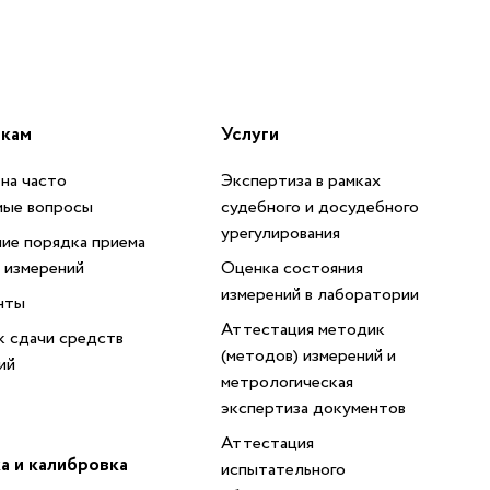
икам
Услуги
на часто
Экспертиза в рамках
мые вопросы
судебного и досудебного
урегулирования
ие порядка приема
 измерений
Оценка состояния
измерений в лаборатории
нты
Аттестация методик
 сдачи средств
(методов) измерений и
ий
метрологическая
экспертиза документов
Аттестация
а и калибровка
испытательного