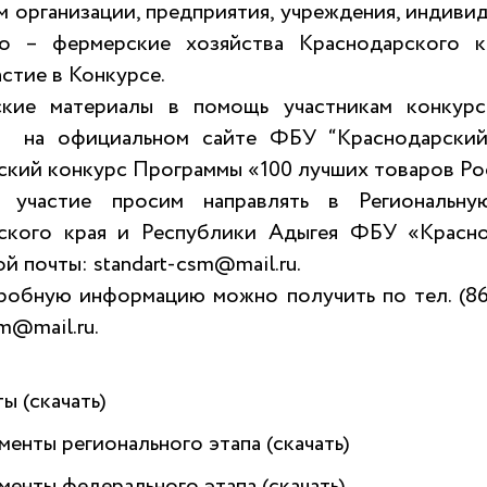
 организации, предприятия, учреждения, индиви
ко – фермерские хозяйства Краснодарского 
астие в Конкурсе.
кие материалы в помощь участникам конкурс
ы на официальном сайте ФБУ “Краснодарск
ский конкурс Программы «100 лучших товаров Р
а участие просим направлять в Региональн
ского края и Республики Адыгея ФБУ «Красн
й почты: standart-csm@mail.ru.
робную информацию можно получить по тел. (861
sm@mail.ru.
ы (скачать)
енты регионального этапа (скачать)
енты федерального этапа (скачать)