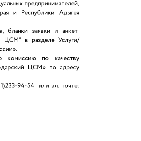
дуальных предпринимателей,
края и Республики Адыгея
а, бланки заявки и анкет
ий ЦСМ” в разделе
Услуги/
оссии»
.
ую комиссию по качеству
одарский ЦСМ» по адресу
)233-94-54 или эл. почте: