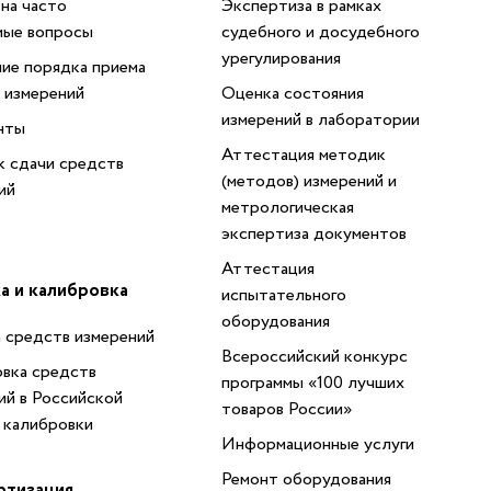
на часто
Экспертиза в рамках
мые вопросы
судебного и досудебного
урегулирования
ие порядка приема
 измерений
Оценка состояния
измерений в лаборатории
нты
Аттестация методик
 сдачи средств
(методов) измерений и
ий
метрологическая
экспертиза документов
Аттестация
а и калибровка
испытательного
оборудования
 средств измерений
Всероссийский конкурс
вка средств
программы «100 лучших
ий в Российской
товаров России»
 калибровки
Информационные услуги
Ремонт оборудования
ртизация