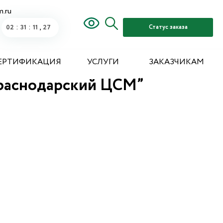
m.ru
:
:
,
02
31
11
367
Статус заказа
ЕРТИФИКАЦИЯ
УСЛУГИ
ЗАКАЗЧИКАМ
раснодарский ЦСМ”