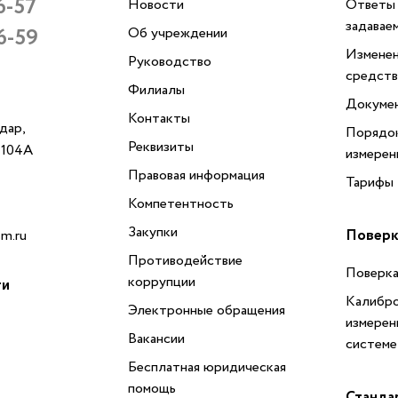
6-57
Новости
Ответы 
задавае
6-59
Об учреждении
Изменен
Руководство
средств
Филиалы
Докуме
Контакты
одар,
Порядок
Реквизиты
, 104А
измерен
Правовая информация
Тарифы
Компетентность
Закупки
Поверк
m.ru
Противодействие
Поверка
коррупции
ти
Калибро
Электронные обращения
измерен
Вакансии
системе
Бесплатная юридическая
помощь
Станда