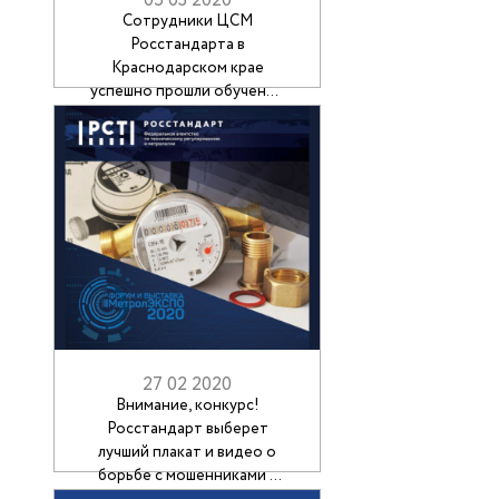
05 03 2020
Сотрудники ЦСМ
Росстандарта в
Краснодарском крае
успешно прошли обучение
приёмам оказания первой
помощи пострадавшим на
производстве и
противопожарную
тренировку
27 02 2020
Внимание, конкурс!
Росстандарт выберет
лучший плакат и видео о
борьбе с мошенниками в